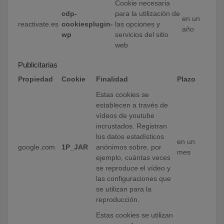
Cookie necesaria
cdp-
para la utilización de
en un
reactivate.es
cookiesplugin-
las opciones y
año
wp
servicios del sitio
web
Publicitarias
Propiedad
Cookie
Finalidad
Plazo
Estas cookies se
establecen a través de
vídeos de youtube
incrustados. Registran
los datos estadísticos
en un
google.com
1P_JAR
anónimos sobre, por
mes
ejemplo, cuántas veces
se reproduce el vídeo y
las configuraciones que
se utilizan para la
reproducción.
Estas cookies se utilizan