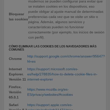
modernos se pueden configurar para evitar que
se instalen cookies en los dispositivos, eso
puede obligar al ajuste manual de determinadas
Bloquear
preferencias cada vez que se visite un sitio o
las cookies
página. Además, algunos servicios y
características pueden no funcionar
correctamente (por ejemplo, los inicios de sesión
con perfil).
CÓMO ELIMINAR LAS COOKIES DE LOS NAVEGADORES MÁS
COMUNES
http://support.google.com/chrome/answer/95647?
Chrome
hl=es
Internet
https://support.microsoft.com/es-
Explorer.
es/help/278835/how-to-delete-cookie-files-in-
Versión 11
internet-explorer
Firefox.
https://www.mozilla.org/es-
Versión
ES/privacy/websites/#cookies
65.0.1
Safari
https://support.apple.com/es-