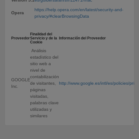
Versión 5.1
es/guide/safari/sfri11471/mac
https://help.opera.com/en/latest/security-and-
Opera
privacy/#clearBrowsingData
Finalidad del
Proveedor
Servicio y de la
Información del Proveedor
Cookie
Análisis
estadístico del
sitio web a
nivel de
contabilización
GOOGLE
de visitantes,
http://www.google.es/intl/es/policies/priva
Inc.
páginas
visitadas,
palabras clave
utilizadas y
similares